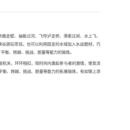
飞檐走壁、抽板过河、飞夺泸定桥、滑索过涧、水上飞、
峡谷游玩项目。也可以利用固定的水域加入水战题材，巧
了平衡、跨越、挑战、胆量等能力的锻炼。
层机关，环环相扣，短时间内激起参与者的激情，使其流
平衡、跨越、挑战、胆量等能力的拓展锻炼，有如锦上添