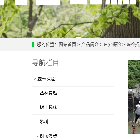
您的位置：
网站首页
>
产品简介
>
户外探险
>
峡谷拓
导航栏目
森林探险
丛林穿越
树上蹦床
攀树
树顶漫步