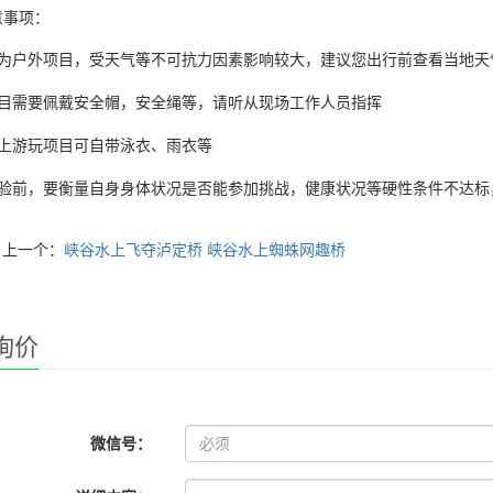
意事项：
为户外项目，受天气等不可抗力因素影响较大，建议您出行前查看当地天
目需要佩戴安全帽，安全绳等，请听从现场工作人员指挥
上游玩项目可自带泳衣、雨衣等
验前，要衡量自身身体状况是否能参加挑战，健康状况等硬性条件不达标
上一个：
峡谷水上飞夺泸定桥 峡谷水上蜘蛛网趣桥
询价
微信号：