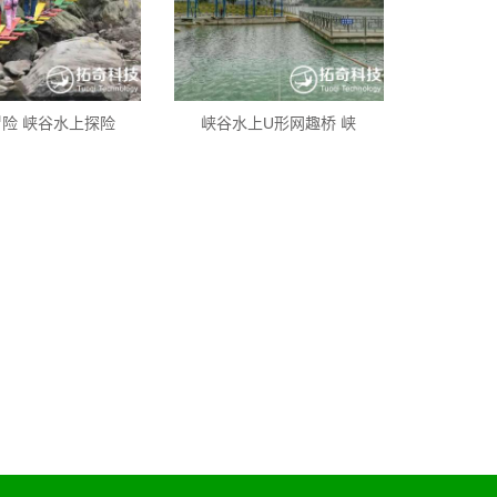
险 峡谷水上探险
峡谷水上U形网趣桥 峡