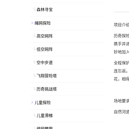
森林寻宝
绳网探险
项目介
高空网阵
历奇探
携手并
低空网阵
妙地加
空中步道
全程保
连忘返
飞翔冒险塔
花，相
历奇挑战塔
场地要
儿童探险
自然河
儿童滑梯
绳网攀爬