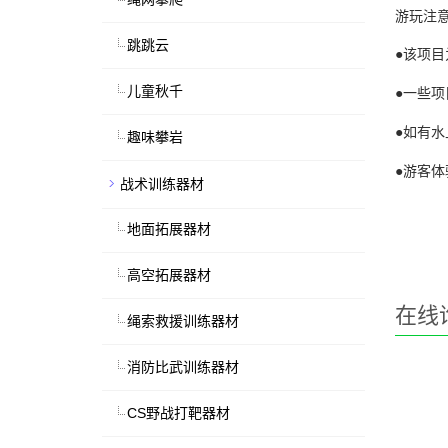
游玩注
跳跳云
●
该项目
儿童秋千
●
一些项
●
如有水
趣味攀岩
●
游客体
战术训练器材
地面拓展器材
高空拓展器材
在线
绳索救援训练器材
消防比武训练器材
CS野战打靶器材