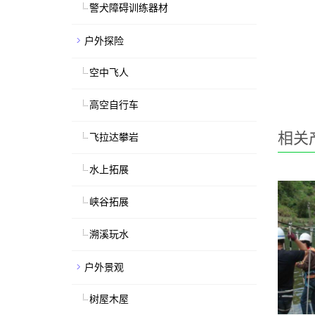
警犬障碍训练器材
户外探险
空中飞人
高空自行车
相关
飞拉达攀岩
水上拓展
峡谷拓展
溯溪玩水
户外景观
树屋木屋