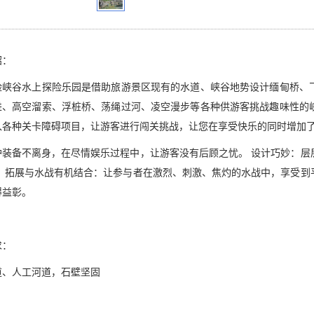
绍：
险峡谷水上
探险乐园是借助旅游景区现有的水道、峡谷地势设计缅甸桥、
进、高空溜索、浮桩桥、荡绳过河、凌空漫步等各种供游客挑战趣味性的
入各种关卡障碍项目，让游客进行闯关挑战，让您在享受快乐的同时增加
护装备不离身，在尽情娱乐过程中，让游客没有后顾之忧。 设计巧妙：层
。 拓展与水战有机结合：让参与者在激烈、刺激、焦灼的水战中，享受到
得益彰。
求：
道、人工河道，石壁坚固