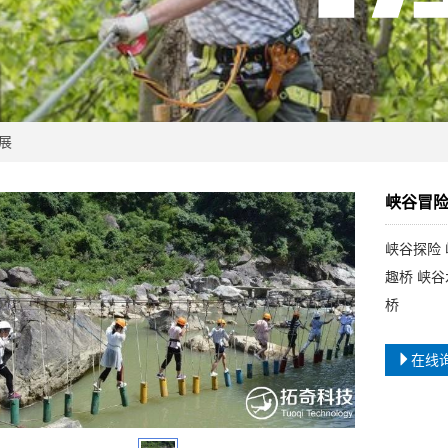
展
峡谷冒险
峡谷探险
趣桥 峡
桥
在线