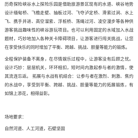
历奇探险峡谷水上
探险乐园是借助旅游景区现有的水道、峡谷地势
设计缅甸桥、飞檐走壁、抽板过河、飞夺泸定桥、滑索过涧、水上
飞、携手并进、高空溜索、浮桩桥、荡绳过河、凌空漫步等各种供
游客挑战趣味性的峡谷游玩项目。也可以利用固定的水域加入水战
题材，巧妙地加入各种关卡障碍项目，让游客进行闯关挑战，让您
在享受快乐的同时增加了平衡、跨越、挑战、胆量等能力的锻炼。
全程保护装备不离身，在尽情娱乐过程中，让游客没有后顾之忧。
设计巧妙：层层机关，环环相扣，短时间内激起参与者的激情，使
其流连忘返。 拓展与水战有机结合：让参与者在激烈、刺激、焦灼
的水战中，享受到平衡、跨越、挑战、胆量等能力的拓展锻炼，有
如锦上添花，相得益彰。
场地要求：
自然河道、人工河道，石壁坚固