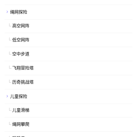
绳网探险
高空网阵
低空网阵
空中步道
飞翔冒险塔
历奇挑战塔
儿童探险
儿童滑梯
绳网攀爬