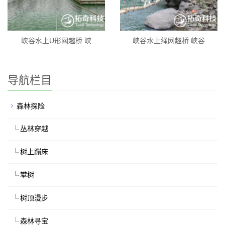
峡谷水上U形网趣桥 峡
峡谷水上绳网趣桥 峡谷
导航栏目
森林探险
丛林穿越
树上蹦床
攀树
树顶漫步
森林寻宝