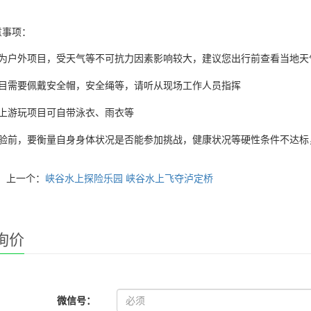
意事项：
为户外项目，受天气等不可抗力因素影响较大，建议您出行前查看当地天
目需要佩戴安全帽，安全绳等，请听从现场工作人员指挥
上游玩项目可自带泳衣、雨衣等
验前，要衡量自身身体状况是否能参加挑战，健康状况等硬性条件不达标
上一个：
峡谷水上探险乐园 峡谷水上飞夺泸定桥
询价
微信号：