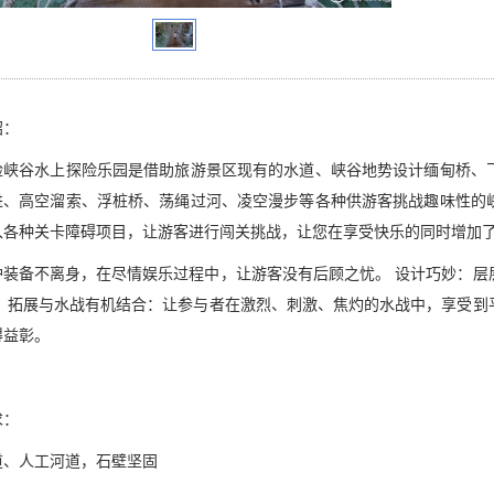
绍：
险峡谷水上
探险乐园是借助旅游景区现有的水道、峡谷地势设计缅甸桥、
进、高空溜索、浮桩桥、荡绳过河、凌空漫步等各种供游客挑战趣味性的
入各种关卡障碍项目，让游客进行闯关挑战，让您在享受快乐的同时增加
护装备不离身，在尽情娱乐过程中，让游客没有后顾之忧。 设计巧妙：层
。 拓展与水战有机结合：让参与者在激烈、刺激、焦灼的水战中，享受到
得益彰。
求：
道、人工河道，石壁坚固