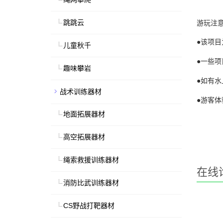
跳跳云
游玩注
●
该项目
儿童秋千
●
一些项
趣味攀岩
●
如有水
战术训练器材
●
游客体
地面拓展器材
高空拓展器材
绳索救援训练器材
在线
消防比武训练器材
CS野战打靶器材