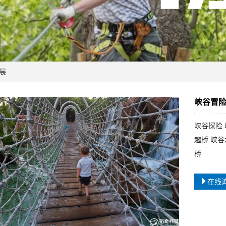
展
峡谷冒险
峡谷探险
趣桥 峡
桥
在线