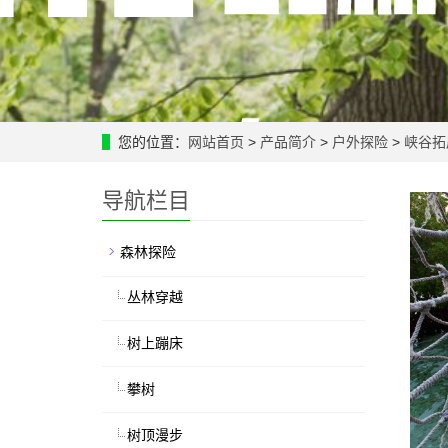
您的位置：
网站首页
>
产品简介
>
户外探险
>
峡谷拓
导航栏目
森林探险
丛林穿越
树上蹦床
攀树
树顶漫步