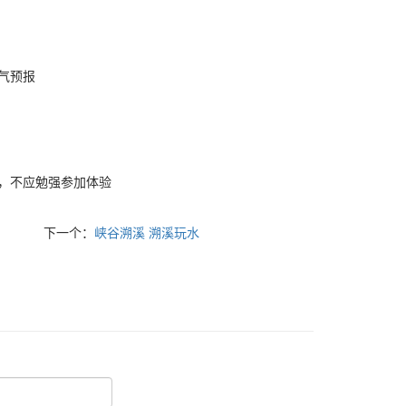
气预报
，不应勉强参加体验
下一个：
峡谷溯溪 溯溪玩水