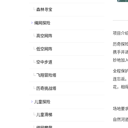
森林寻宝
绳网探险
项目介
高空网阵
历奇探
低空网阵
携手并
妙地加
空中步道
全程保
飞翔冒险塔
连忘返
花，相
历奇挑战塔
儿童探险
场地要
儿童滑梯
自然河
绳网攀爬