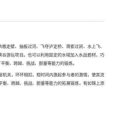
飞檐走壁、抽板过河、飞夺泸定桥、滑索过涧、水上飞、
峡谷游玩项目。也可以利用固定的水域加入水战题材，巧
了平衡、跨越、挑战、胆量等能力的锻炼。
层机关，环环相扣，短时间内激起参与者的激情，使其流
平衡、跨越、挑战、胆量等能力的拓展锻炼，有如锦上添