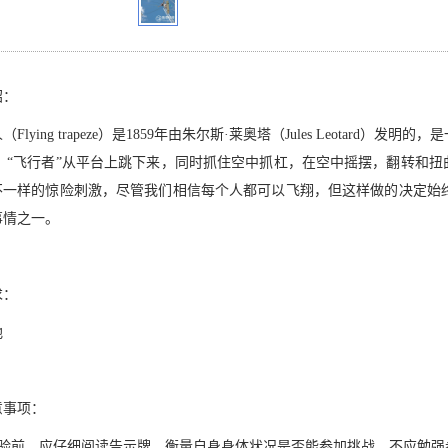
绍：
（Flying trapeze）是1859年由朱尔斯·莱奥塔（Jules Leota
。 “飞行者”从平台上跳下来，同时抓住空中抓杠，在空中摇摆，翻转和扭
不一样的惊险刺激，尽管我们相信每个人都可以飞翔，但这样做的决定始
事情之一。
求：
地
意事项：
体验前，应仔细阅读告示牌，衡量自身身体状况是否能参加挑战，不应勉强