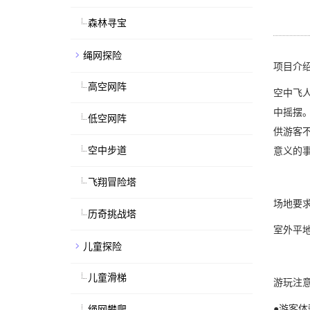
森林寻宝
绳网探险
项目介
高空网阵
空中飞人
中摇摆
低空网阵
供游客
空中步道
意义的
飞翔冒险塔
场地要
历奇挑战塔
室外平
儿童探险
儿童滑梯
游玩注
●游客
绳网攀爬